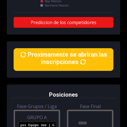
:
Baja Posicion
:
Mantiene Posicion
Prediccion de los competidores
Proximamente se abriran las
inscripciones
Posiciones
Fase Grupos / Liga
Fase Final
GRUPO A
pos
Equipo
live
J
G
E
P
GF
GC
(+/-)
PTS