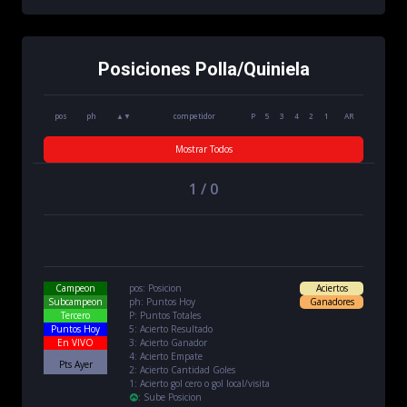
Posiciones Polla/Quiniela
pos
ph
▲▼
competidor
P
5
3
4
2
1
AR
Mostrar Todos
1 / 0
Campeon
pos: Posicion
Aciertos
Subcampeon
ph: Puntos Hoy
Ganadores
Tercero
P: Puntos Totales
Puntos Hoy
5: Acierto Resultado
En VIVO
3: Acierto Ganador
4: Acierto Empate
Pts Ayer
2: Acierto Cantidad Goles
1: Acierto gol cero o gol local/visita
:
Sube Posicion