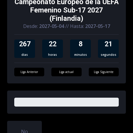
Campeonato Europeo de la UEFA
Femenino Sub-17 2027
(Finlandia)
Desde:
2027-05-04
// Hasta:
2027-05-17
267
22
8
21
dias
horas
minutos
segundos
Liga Anterior
Liga actual
Liga Siguiente
0%
0%
0%
No