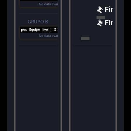
No data available in table
Final
GRUPO B
Final
pos
Equipo
live
J
G
E
P
GF
GC
(+/-)
PTS
No data available in table