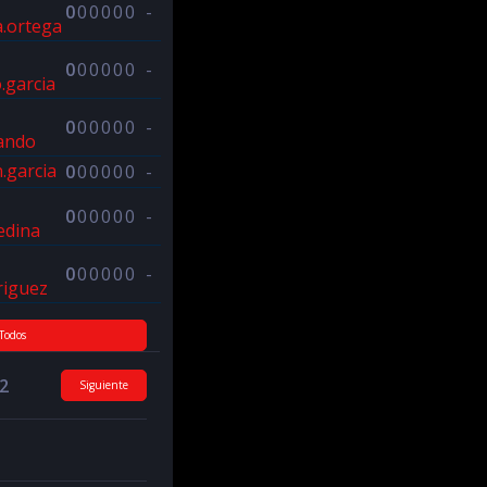
0
0
0
0
0
0
-
a.ortega
0
0
0
0
0
0
-
.garcia
0
0
0
0
0
0
-
ando
.garcia
0
0
0
0
0
0
-
0
0
0
0
0
0
-
edina
0
0
0
0
0
0
-
riguez
Todos
 2
Siguiente