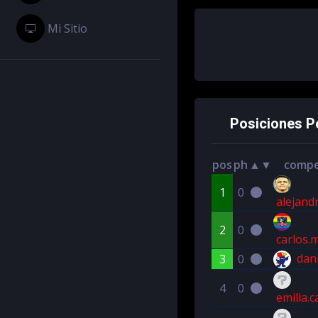
Mi Sitio
Posiciones Po
pos
ph
▲▼
compe
1
0
0
alejand
2
0
0
carlos.
dani
3
0
0
4
0
0
emilia.c