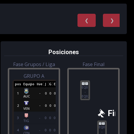
❮
❯
Posiciones
Fase Grupos / Liga
Fase Final
GRUPO A
pos
Equipo
live
J
G
E
P
GF
GC
(+/-)
PTS
EQ01
-
1
-
0
0
0
0
0
0
0
0
AUC
EQ02
2
-
0
0
0
0
0
0
0
0
VEN
Final
3
-
0
0
0
0
0
0
0
0
TIG
EQ05
4
-
0
0
0
0
0
0
0
0
-
CEN