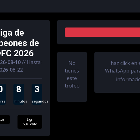
iga de
0%
eones de
OFC 2026
26-08-10
// Hasta:
No
haz click en 
026-08-22
tienes
WhatsApp para
este
informac
trofeo.
0
8
3
ras
minutos
segundos
tual
Liga
Siguiente