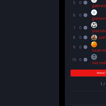
5
0
0
gabriel
6
0
0
gustavo
7
0
0
jose.ob
juan
8
0
0
9
0
0
lucas.m
10
0
0
luis.rod
Mostrar 
1 /