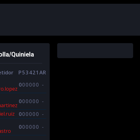
lla/Quiniela
tidor
P
5
3
4
2
1
AR
0
0
0
0
0
0
-
ro.lopez
0
0
0
0
0
0
-
martinez
el.ruiz
0
0
0
0
0
0
-
0
0
0
0
0
0
-
astro