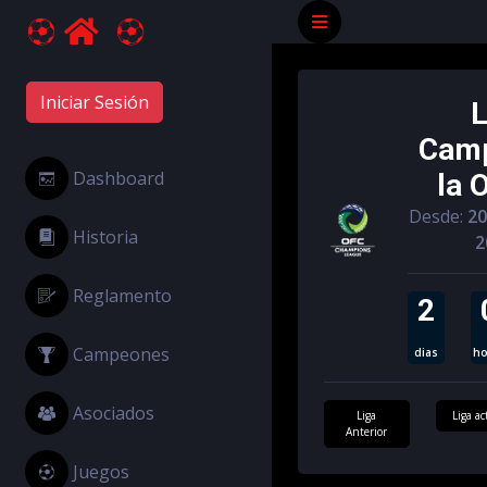
Iniciar Sesión
L
Camp
Dashboard
la 
Desde:
20
Historia
2
Reglamento
2
Campeones
dias
ho
Asociados
Liga
Liga ac
Anterior
Juegos