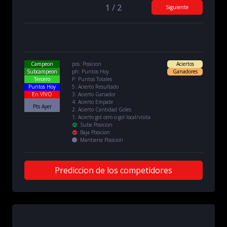
1 / 2
Siguiente
Campeon
pos: Posicion
Aciertos
Subcampeon
ph: Puntos Hoy
Ganadores
Tercero
P: Puntos Totales
Puntos Hoy
5: Acierto Resultado
En VIVO
3: Acierto Ganador
4: Acierto Empate
Pts Ayer
2: Acierto Cantidad Goles
1: Acierto gol cero o gol local/visita
:
Sube Posicion
:
Baja Posicion
:
Mantiene Posicion
Prediccion de los competidores