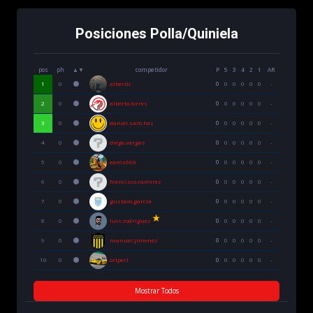
Posiciones Polla/Quiniela
pos
ph
▲▼
competidor
P
5
3
4
2
1
AR
albertic
1
0
0
0
0
0
0
0
0
-
alberto.torres
2
0
0
0
0
0
0
0
0
-
daniel.sanchez
3
0
0
0
0
0
0
0
0
-
diego.vargas
4
0
0
0
0
0
0
0
0
-
eams666
5
0
0
0
0
0
0
0
0
-
francisco.ramirez
6
0
0
0
0
0
0
0
0
-
gustavo.garcia
7
0
0
0
0
0
0
0
0
-
luis.rodriguez
8
0
0
0
0
0
0
0
0
-
manuel.jimenez
9
0
0
0
0
0
0
0
0
-
orlperl
10
0
0
0
0
0
0
0
0
-
Mostrar Todos