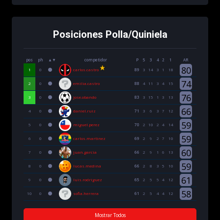
Posiciones Polla/Quiniela
pos
ph
▲▼
competidor
P
5
3
4
2
1
AR
80
carlos.castro
1
0
0
89
3
14
3
1
18
74
emilia.castro
2
0
0
88
4
11
3
4
15
76
jose.obando
3
0
0
83
3
15
1
3
13
66
daniel.ruiz
4
0
0
71
3
6
3
7
12
59
miguel.perez
5
0
0
70
2
10
2
4
14
59
carlos.martinez
6
0
0
69
2
9
2
7
10
60
juan.garcia
7
0
0
66
2
9
1
6
13
59
lucas.medina
8
0
0
66
2
8
3
5
10
61
luis.rodriguez
9
0
0
65
2
5
5
4
12
58
sofia.herrera
10
0
0
61
2
5
4
4
12
Mostrar Todos