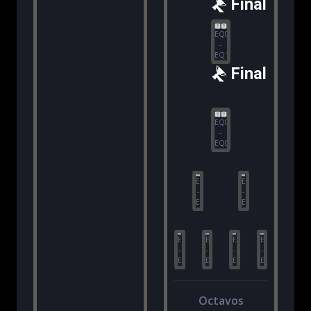
Final
EQ09
-
EQ10
Final
EQ07
-
EQ08
EQ01
EQ03
-
-
EQ02
EQ04
EQ89
EQ91
EQ93
EQ95
-
-
-
-
EQ90
EQ92
EQ94
EQ96
Octavos