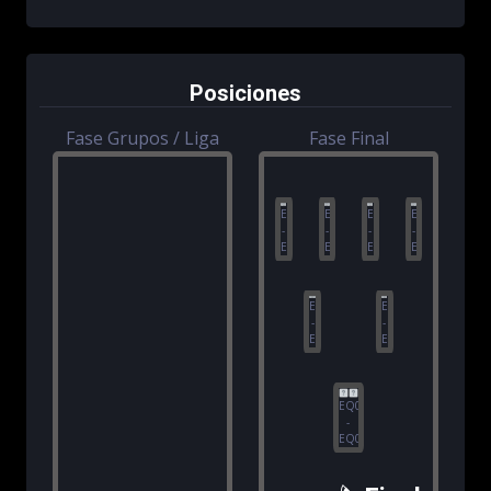
Posiciones
Fase Grupos / Liga
Fase Final
EQ81
EQ83
EQ85
EQ87
-
-
-
-
EQ82
EQ84
EQ86
EQ88
EQ97
EQ99
-
-
EQ98
EQ100
EQ05
-
EQ06