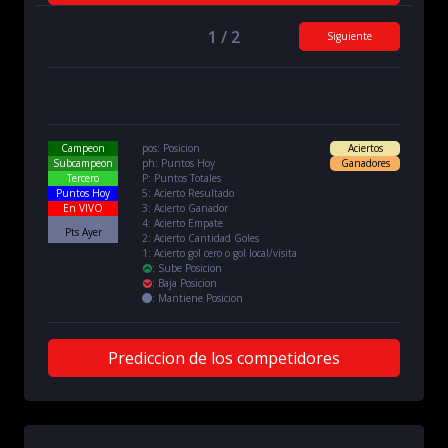
1 / 2
Siguiente
Campeon
pos: Posicion
Aciertos
Subcampeon
ph: Puntos Hoy
Ganadores
Tercero
P: Puntos Totales
Puntos Hoy
5: Acierto Resultado
En VIVO
3: Acierto Ganador
4: Acierto Empate
Pts Ayer
2: Acierto Cantidad Goles
1: Acierto gol cero o gol local/visita
:
Sube Posicion
:
Baja Posicion
:
Mantiene Posicion
Prediccion de los competidores