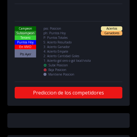
Campeon
pos: Posicion
Aciertos
Subcampeon
ph: Puntos Hoy
Ganadores
Tercero
P: Puntos Totales
Puntos Hoy
5: Acierto Resultado
En VIVO
3: Acierto Ganador
4: Acierto Empate
Pts Ayer
2: Acierto Cantidad Goles
1: Acierto gol cero o gol local/visita
:
Sube Posicion
:
Baja Posicion
:
Mantiene Posicion
Prediccion de los competidores