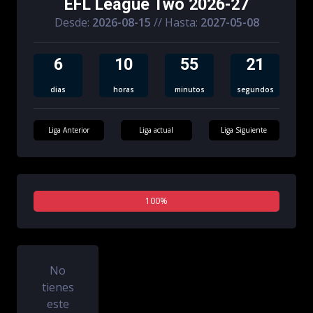
EFL League Two 2026-27
Desde:
2026-08-15
// Hasta:
2027-05-08
6
10
55
21
dias
horas
minutos
segundos
Liga Anterior
Liga actual
Liga Siguiente
0%
100%
0%
No
tienes
este