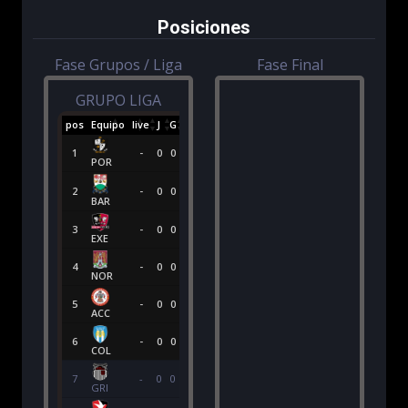
Posiciones
Fase Grupos / Liga
Fase Final
GRUPO LIGA
pos
Equipo
live
J
G
E
P
GF
GC
(+/-)
PTS
1
-
0
0
0
0
0
0
0
0
POR
2
-
0
0
0
0
0
0
0
0
BAR
3
-
0
0
0
0
0
0
0
0
EXE
4
-
0
0
0
0
0
0
0
0
NOR
5
-
0
0
0
0
0
0
0
0
ACC
6
-
0
0
0
0
0
0
0
0
COL
7
-
0
0
0
0
0
0
0
0
GRI