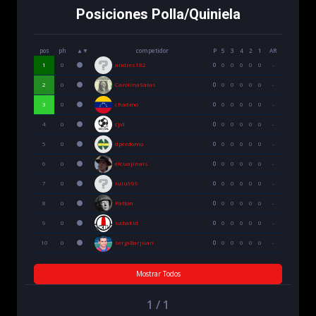
Posiciones Polla/Quiniela
pos
ph
▲▼
competidor
P
5
3
4
2
1
AR
andres182
1
0
0
0
0
0
0
0
0
-
CarolinaSalas
2
0
0
0
0
0
0
0
0
-
chadmo
3
0
0
0
0
0
0
0
0
-
cjvl
4
0
0
0
0
0
0
0
0
-
dperdomo
5
0
0
0
0
0
0
0
0
-
elcuajinais
6
0
0
0
0
0
0
0
0
-
lulu999
7
0
0
0
0
0
0
0
0
-
Patton
8
0
0
0
0
0
0
0
0
-
sabakid
9
0
0
0
0
0
0
0
0
-
sergiBarjuan
10
0
0
0
0
0
0
0
0
-
Mostrar Todos
1 / 1